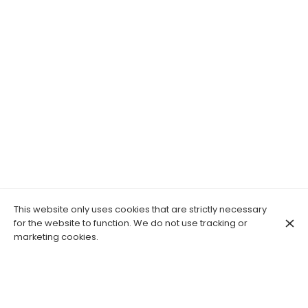
This website only uses cookies that are strictly necessary
for the website to function. We do not use tracking or
marketing cookies.
🦜A banda do Marais est composé de 13 chanteurs
amateurs passionnés, issus de Canto do Marais, un