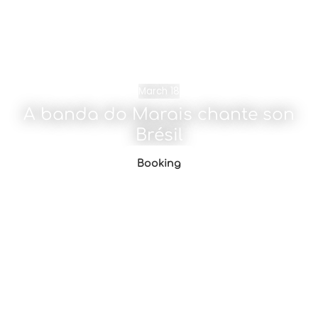
March 18
A banda do Marais chante son
Brésil
Booking