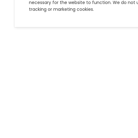
necessary for the website to function. We do not 
tracking or marketing cookies.
Campo Libre est un 
cordillère nourries d
Les textes sont en es
spiritualité, les peup
Musique plein de sen
Lors de cette soirée
Ouverture de 18h30 