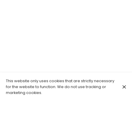
This website only uses cookies that are strictly necessary
for the website to function. We do not use tracking or
marketing cookies.
Un Automne de plus débute en 2010 et prend son essor
en 2014 avec l'arrivée de Moon. Ce nouveau line up
amène une nouvelle dynamique au groupe et définit les
contours de son genre qui va dorénavant naviguer dans