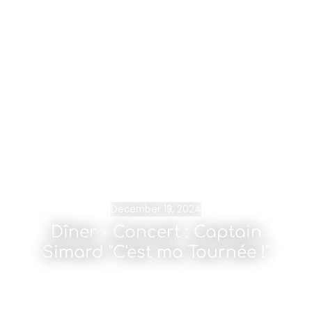
December 19, 2024
Dîner - Concert : Captain
Simard "C'est ma Tournée !"