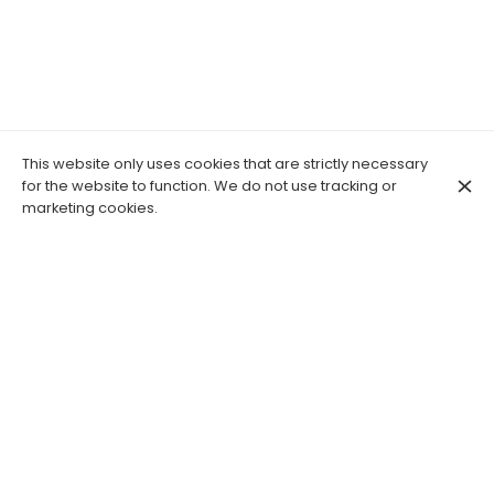
This website only uses cookies that are strictly necessary
for the website to function. We do not use tracking or
marketing cookies.
Ainsi se nomme le nouvel opus de Captain Simard, qu'il
vient présenter en live avec son groupe au grand
complet, pour la dernière fois de l'année !
Enregistré lors de concerts donnés aux quatre coins de la
France, dans les bars, cabarets, petites salles et autres
festivals, cet album témoigne d'une alchimie singulière et
détonante, entre la gouaille fleurie et parisienne qui
marque les textes ciselés du Captain, et la musique
populaire dans toute sa diversité : folk, rock, trad', Irish,