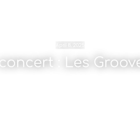
April 8, 2025
 concert : Les Groo