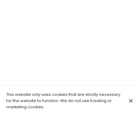
This website only uses cookies that are strictly necessary
for the website to function. We do not use tracking or
marketing cookies.
Los Rencos
est un
duo folk mexicain et canadien
. Ils
chantent Paris et ses habitants, l’écologie et l’amour